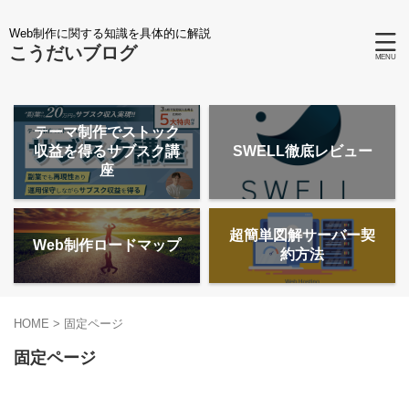
Web制作に関する知識を具体的に解説
こうだいブログ
テーマ制作でストック
収益を得るサブスク講
SWELL徹底レビュー
座
超簡単図解サーバー契
Web制作ロードマップ
約方法
HOME
>
固定ページ
固定ページ