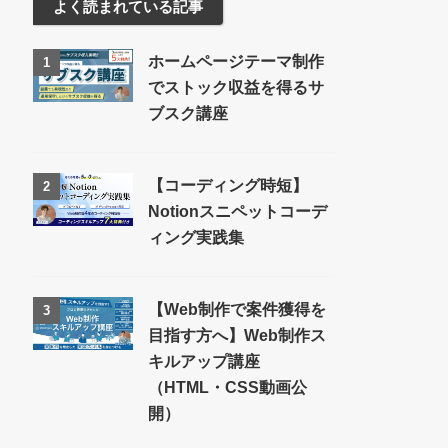
よく読まれている記事
ホームページテーマ制作
1
でストック収益を得るサ
ブスク講座
【コーディング時短】
2
Notionスニペットコーデ
ィング実践集
【Web制作で案件獲得を
3
目指す方へ】Web制作ス
キルアップ講座
（HTML・CSS動画公
開）