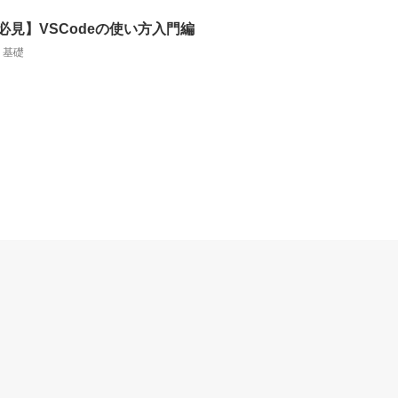
必見】VSCodeの使い方入門編
,
基礎