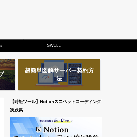
ss
SWELL
超簡単図解サーバー契約方
プ
法
【時短ツール】Notionスニペットコーディング
実践集