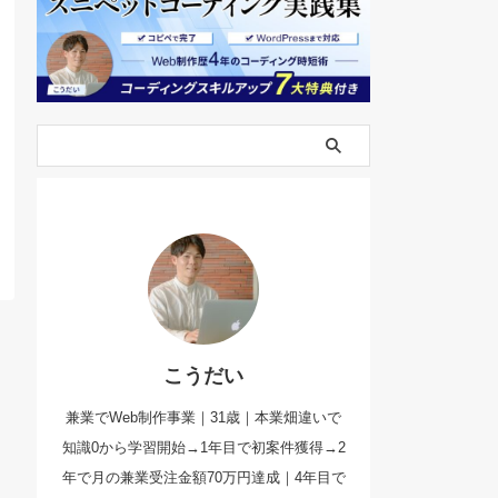
こうだい
兼業でWeb制作事業｜31歳｜本業畑違いで
知識0から学習開始→1年目で初案件獲得→2
年で月の兼業受注金額70万円達成｜4年目で