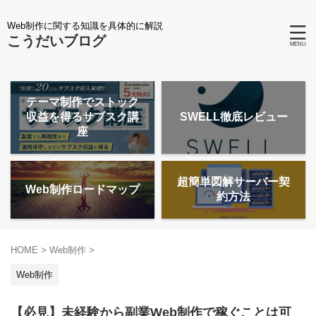
Web制作に関する知識を具体的に解説
こうだいブログ
テーマ制作でストック
収益を得るサブスク講
SWELL徹底レビュー
座
超簡単図解サーバー契
Web制作ロードマップ
約方法
HOME
>
Web制作
>
Web制作
【必見】未経験から副業Web制作で稼ぐことは可