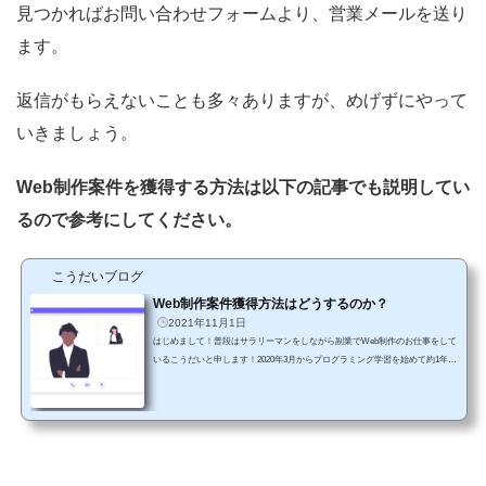
見つかればお問い合わせフォームより、営業メールを送り
ます。
返信がもらえないことも多々ありますが、めげずにやって
いきましょう。
Web制作案件を獲得する方法は以下の記事でも説明してい
るので参考にしてください。
こうだいブログ
Web制作案件獲得方法はどうするのか？
2021年11月1日
はじめまして！普段はサラリーマンをしながら副業でWeb制作のお仕事をして
いるこうだいと申します！2020年3月からプログラミング学習を始めて約1年半
が経過しました。僕自身初案件獲得したのが、2021年5月となります。その時
に実践したことについて記載していきます。 学習方法について学習方法につ
いてはこちらの記事を参考にして下さい。基本的には、 ドットインストール
プロゲート デイトラ（スクール）をメインに勉強を進めていきました。 営業
方法についてここからは自分が初案件を獲得した方法について説明してい...