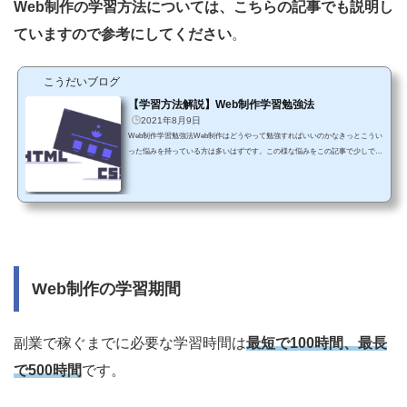
Web制作の学習方法については、こちらの記事でも説明し
ていますので参考にしてください
。
こうだいブログ
【学習方法解説】Web制作学習勉強法
2021年8月9日
Web制作学習勉強法Web制作はどうやって勉強すればいいのかなきっとこうい
った悩みを持っている方は多いはずです。この様な悩みをこの記事で少しでも
解決できればと思います。Web制作の勉強法は大きく分けて2つに分かれます
Webスクールに通う 独学で勉強するこれら2つのメリット、デメリットについ
て記載していこうと思います。※下記内容はそれぞれ案件獲得をゴールとして
それぞれ記載していきます。１．Webスクールに通うメリット・・・短い期間
で案件獲得を目指す事が出来る ⇨ 時間効率がいいデメリット・・・お金が
かかる2．独...
Web制作の学習期間
副業で稼ぐまでに必要な学習時間は
最短で100時間、最長
で500時間
です。