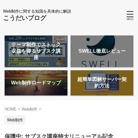
Web制作に関する知識を具体的に解説
こうだいブログ
テーマ制作でストック
収益を得るサブスク講
SWELL徹底レビュー
座
超簡単図解サーバー契
Web制作ロードマップ
約方法
HOME
>
Web制作
>
Web制作
保護中: サブスク講座特大リニューアル記念