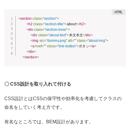
<
section
class
=
"
section
"
>
<
h2
class
=
"
section-title
"
>
about
</
h2
>
<
div
class
=
"
section-inner
"
>
<
div
class
=
"
about-text
"
>
本文本文
</
div
>
<
img
src
=
"
dummy.png
"
alt
=
"
"
class
=
"
about-img
"
>
<
a
href
=
"
"
class
=
"
link-button
"
>
ボタン
</
a
>
</
div
>
</
section
>
〇 CSS設計を取り入れて付ける
CSS設計とはCSSの保守性や効率化を考慮してクラスの
命名をしていく考え方です。
有名なところでは、BEM設計があります。