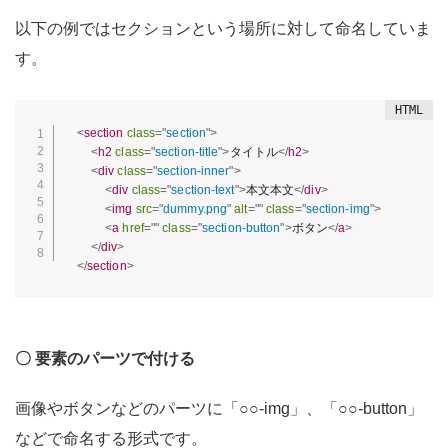
以下の例ではセクションという場所に対して命名していま
す。
<
section
class
=
"
section
"
>
<
h2
class
=
"
section-title
"
>
タイトル
</
h2
>
<
div
class
=
"
section-inner
"
>
<
div
class
=
"
section-text
"
>
本文本文
</
div
>
<
img
src
=
"
dummy.png
"
alt
=
"
"
class
=
"
section-img
"
>
<
a
href
=
"
"
class
=
"
section-button
"
>
ボタン
</
a
>
</
div
>
</
section
>
〇 要素のパーツで付ける
画像やボタンなどのパーツに「○○-img」、「○○-button」
などで命名する形式です。