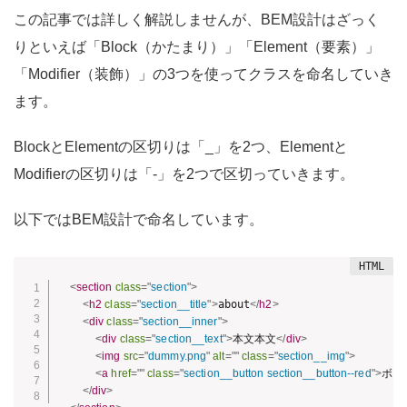
この記事では詳しく解説しませんが、BEM設計はざっく
りといえば「Block（かたまり）」「Element（要素）」
「Modifier（装飾）」の3つを使ってクラスを命名していき
ます。
BlockとElementの区切りは「_」を2つ、Elementと
Modifierの区切りは「-」を2つで区切っていきます。
以下ではBEM設計で命名しています。
<
section
class
=
"
section
"
>
<
h2
class
=
"
section__title
"
>
about
</
h2
>
<
div
class
=
"
section__inner
"
>
<
div
class
=
"
section__text
"
>
本文本文
</
div
>
<
img
src
=
"
dummy.png
"
alt
=
"
"
class
=
"
section__img
"
>
<
a
href
=
"
"
class
=
"
section__button section__button--red
"
>
ボタ
</
div
>