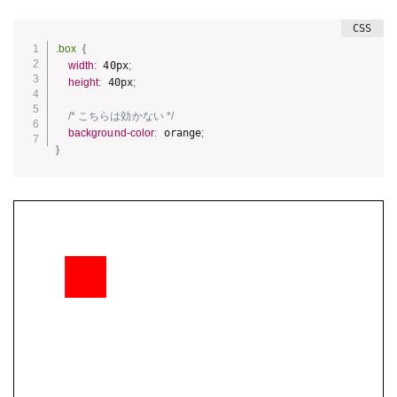
.box
{
width
:
 40px
;
height
:
 40px
;
/* こちらは効かない */
background-color
:
 orange
;
}