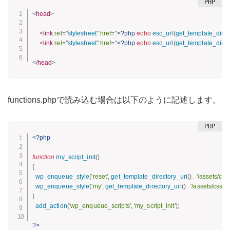
<
head
>
<
link
rel
=
"
stylesheet
"
href
=
"
<?php
echo
esc_url
(
get_template_direc
<
link
rel
=
"
stylesheet
"
href
=
"
<?php
echo
esc_url
(
get_template_direc
</
head
>
functions.phpで読み込む場合は以下のように記述します。
<?php
function
my_script_init
(
)
{
wp_enqueue_style
(
'reset'
,
get_template_directory_uri
(
)
.
'/assets/css
wp_enqueue_style
(
'my'
,
get_template_directory_uri
(
)
.
'/assets/css/st
}
add_action
(
'wp_enqueue_scripts'
,
'my_script_init'
)
;
?>