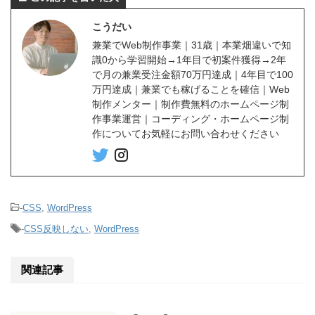
こうだい
兼業でWeb制作事業｜31歳｜本業畑違いで知
識0から学習開始→1年目で初案件獲得→2年
で月の兼業受注金額70万円達成｜4年目で100
万円達成｜兼業でも稼げることを確信｜Web
制作メンター｜制作費無料のホームページ制
作事業運営｜コーディング・ホームページ制
作についてお気軽にお問い合わせください
-
CSS
,
WordPress
-
CSS反映しない
,
WordPress
関連記事