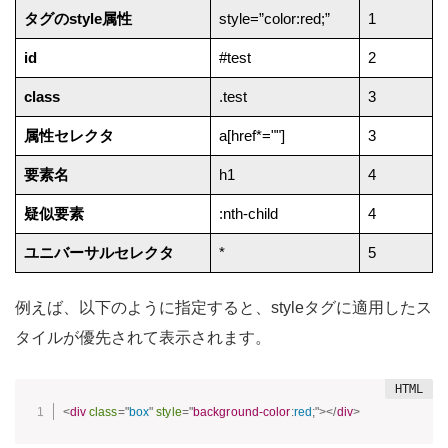
タグのstyle属性
style=”color:red;”
1
id
#test
2
class
.test
3
属性セレクタ
a[href*=""]
3
要素名
h1
4
疑似要素
:nth-child
4
ユニバーサルセレクタ
*
5
例えば、以下のように指定すると、styleタグに適用したス
タイルが優先されて表示されます。
<
div
class
=
"
box
"
style
="
background-color
:
red
;
"
>
</
div
>